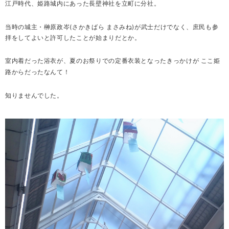
江戸時代、姫路城内にあった長壁神社を立町に分社。
当時の城主・榊原政岑
(
さかきばら まさみね
)
が武士だけでなく、庶民も参
拝をしてよいと許可したことが始まりだとか。
室内着だった浴衣が、夏のお祭りでの定番衣装となったきっかけが ここ姫
路からだったなんて！
知りませんでした。