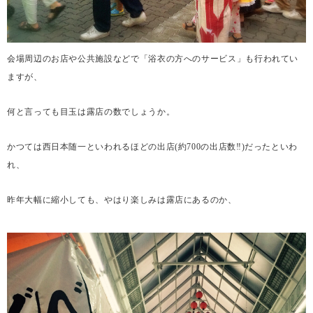
会場周辺のお店や公共施設などで「浴衣の方へのサービス」も行われてい
ますが、
何と言っても目玉は露店の数でしょうか。
かつては西日本随一といわれるほどの出店
(
約
700
の出店数
‼︎)
だったといわ
れ、
昨年大幅に縮小しても、やはり楽しみは露店にあるのか、