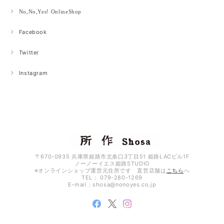
No,No,Yes! OnlineShop
Facebook
Twitter
Instagram
〒670-0935 兵庫県姫路市北条口3丁目51 姫路LACビル1F
ノーノーイエス姫路STUDIO
※オンラインショップ運営元住所です 直営店舗は
こちら
へ
TEL： 079-280-1269
E-mail：
shosa@nonoyes.co.jp