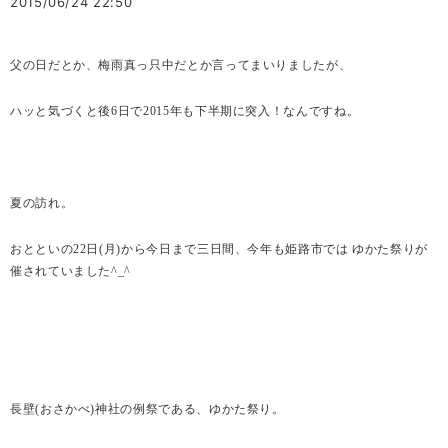
2015/06/24 22:50
父の日だとか、梅雨真っ只中だとか言ってまいりましたが、
ハッと気づくと後
6
日で
2015
年も下半期に突入！なんですね。
夏の訪れ。
おとといの
22
日
(
月
)
から今日まで三日間、今年も姫路市では ゆかた祭りが
催されていました
^_^
長壁
(
おさかべ
)
神社の例祭である、ゆかた祭り。