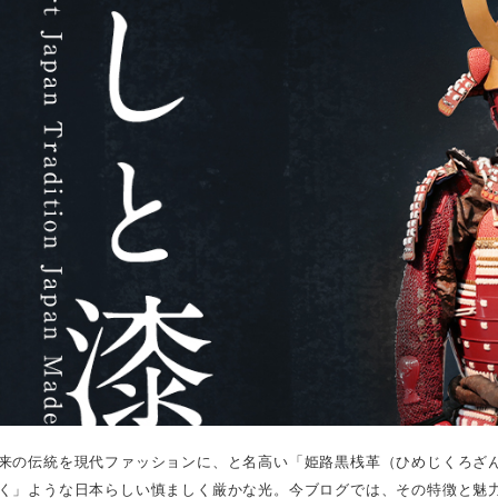
来の伝統を現代ファッションに、と名高い「姫路黒桟革（ひめじくろざ
く」ような日本らしい慎ましく厳かな光。今ブログでは、その特徴と魅力.