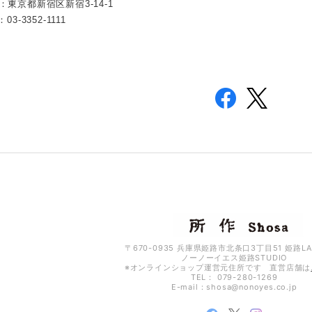
都新宿区新宿3-14-1
-3352-1111
〒670-0935 兵庫県姫路市北条口3丁目51 姫路LA
ノーノーイエス姫路STUDIO
※オンラインショップ運営元住所です 直営店舗は
TEL： 079-280-1269
E-mail：
shosa@nonoyes.co.jp