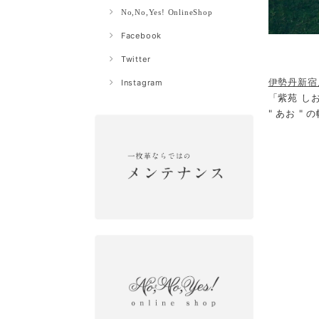
No,No,Yes! OnlineShop
Facebook
Twitter
伊勢丹新宿店
Instagram
「紫苑 し
" あお "