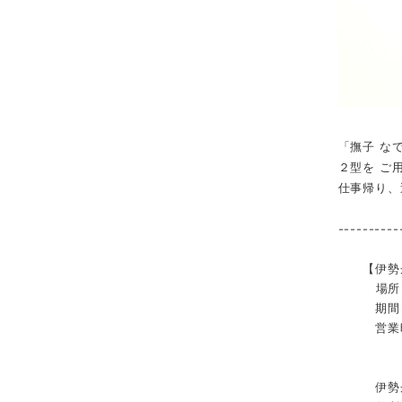
「撫子 な
２型を ご
仕事帰り、
----------
【伊勢丹新宿
場所：本館
期間：8月
営業時間：
伊勢丹