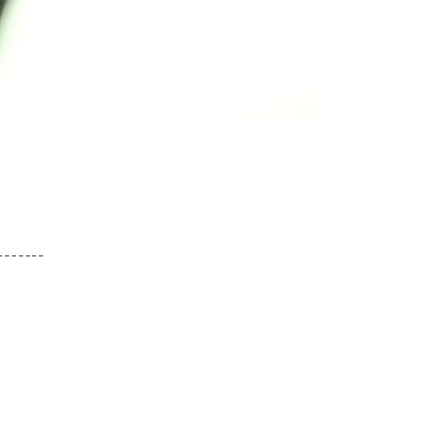
-------