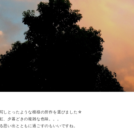
写しとったような模様の所作を選びました☆
虹、夕暮どきの複雑な色味。。。
る思い出とともに過ごすのもいいですね。