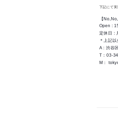
下記にて実
【No,No,Y
Open : 
定休日 :
＊上記以
A : 渋
T：03-34
M：
toky