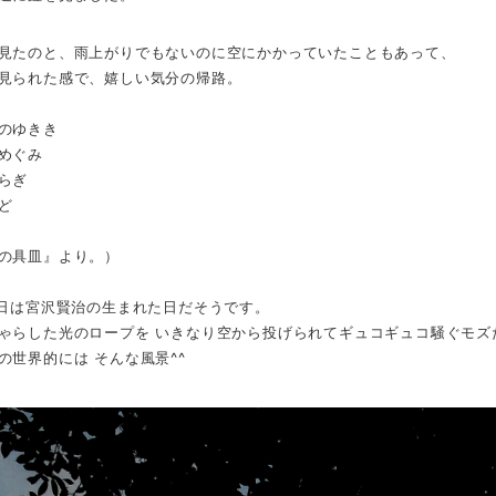
見たのと、雨上がりでもないのに空にかかっていたこともあって、
見られた感で、嬉しい気分の帰路。
のゆきき
めぐみ
らぎ
ど
の具皿』より。）
7日は宮沢賢治の生まれた日だそうです。
ゃらした光のロープを いきなり空から投げられて
ギュコ
ギュコ騒ぐモズ
の世界的には そんな風景^^