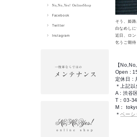
No,No,Yes! OnlineShop
Facebook
そう、姫路
Twitter
白なめしに
近日、ロン
Instagram
乞うご期待
【No,No,Y
Open : 
定休日 :
＊上記以
A : 渋
T：03-34
M：
toky
＊
ベーシ