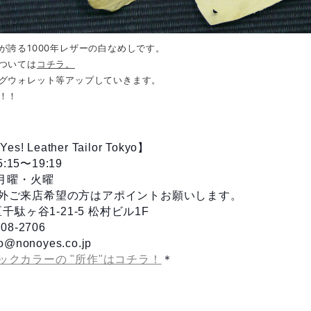
が誇る1000年レザーの白なめしです。
ついては
コチラ。
グウォレット等アップしていきます。
！！
es! Leather Tailor Tokyo】
15:15〜19:19
 月曜・火曜
外ご来店希望の方はアポイントお願いします。
谷区千駄ヶ谷1-21-5 松村ビル1F
08-2706
o@nonoyes.co.jp
ックカラーの "所作"はコチラ！
＊