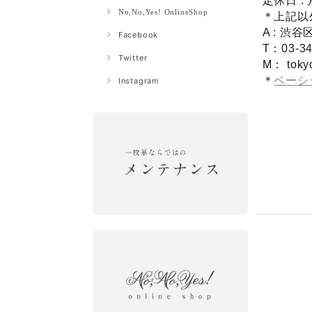
定休日 :
No,No,Yes! OnlineShop
＊上記以
A : 渋
Facebook
T：03-34
Twitter
M：
toky
＊
ベーシ
Instagram