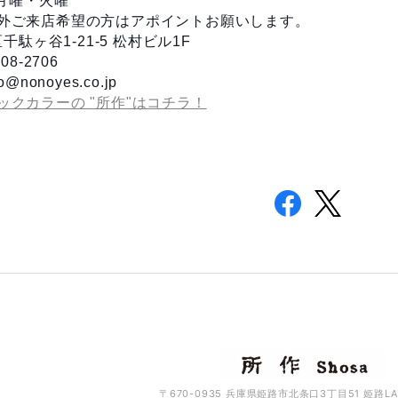
 月曜・火曜
外ご来店希望の方はアポイントお願いします。
谷区千駄ヶ谷1-21-5 松村ビル1F
08-2706
o@nonoyes.co.jp
ックカラーの "所作"はコチラ！
〒670-0935 兵庫県姫路市北条口3丁目51 姫路LA