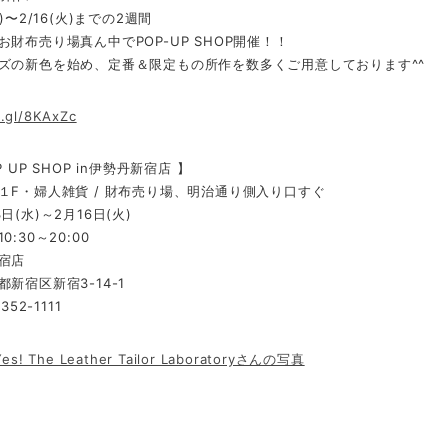
)〜2/16(火)までの2週間
お財布売り場真ん中でPOP-UP SHOP開催！！
ズの新色を始め、定番＆限定もの所作を数多くご用意しております^^
o.gl/8KAxZc
 UP SHOP in伊勢丹新宿店 】
１F・婦人雑貨 / 財布売り場、明治通り側入り口すぐ
日(水)～2月16日(火)
:30～20:00
宿店
新宿区新宿3-14-1
352-1111