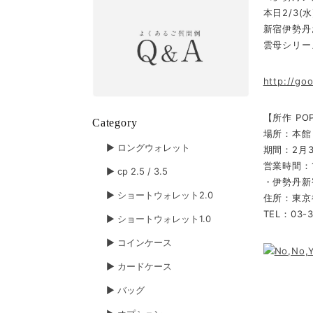
本日2/3(水
新宿伊勢丹
雲母シリー
http://go
【所作 POP
Category
場所：本館
▶︎ ロングウォレット
期間：2月3
営業時間：10
▶︎ cp 2.5 / 3.5
・伊勢丹新
▶︎ ショートウォレット2.0
住所：東京都
TEL：03-3
▶︎ ショートウォレット1.0
▶︎ コインケース
▶︎ カードケース
▶︎ バッグ