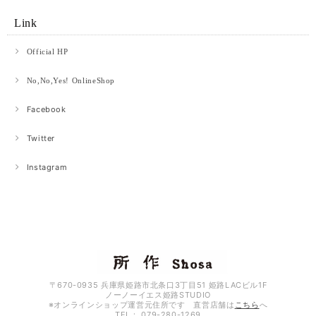
Link
Official HP
No,No,Yes! OnlineShop
Facebook
Twitter
Instagram
〒670-0935 兵庫県姫路市北条口3丁目51 姫路LACビル1F
ノーノーイエス姫路STUDIO
※オンラインショップ運営元住所です 直営店舗は
こちら
へ
TEL： 079-280-1269