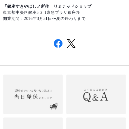
「銀座すきやばしノ所作＿リミテッドショップ」
東京都中央区銀座
5-2-1
東急プラザ銀座
7F
開業期間：
2016
年
3
月
31
日
〜
夏の終わりまで