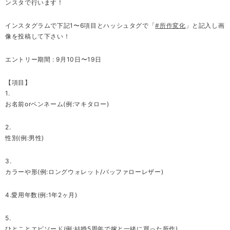
ンスタで行います！
インスタグラムで下記1〜6項目とハッシュタグで「
#
所作変化
」と記入し画
像を投稿して下さい！
エントリー期間 : 9月10日〜19日
【項目】
1.
お名前orペンネーム(例:マキタロー)
2.
性別(例:男性)
3.
カラーや形(例:ロングウォレット/バッファローレザー)
4.愛用年数(例:1年2ヶ月)
5.
ひとことエピソード(例:結婚5周年で嫁と一緒に買った所作)