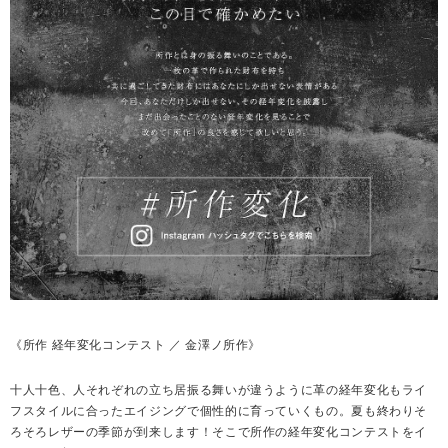
《所作 経年変化コンテスト ／ 金澤ノ所作》
十人十色、人それぞれの立ち居振る舞いが違うように革の経年変化もライ
フスタイルに合ったエイジングで個性的に育っていくもの。夏も終わりそ
ろそろレザーの季節が到来します！そこで所作の経年変化コンテストをイ