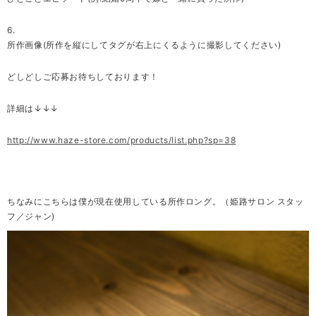
6.
所作画像(所作を縦にしてタグが右上にくるように撮影してください)
どしどしご応募お待ちしております！
詳細は↓↓↓
http://www.haze-store.com/products/list.php?sp=38
ちなみにこちらは僕が現在使用している所作ロング。（姫路サロン スタッ
フ／ジャン)