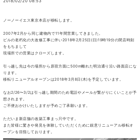
2018/02/20 08:53
ノーノーイエス東京本店が移転します。
2007年2月から同じ建物内で11年間営業してきました。
ビルの老朽化の大改修工事に伴い2018年2月25日(日)19時19分の閉店時刻
をもちまして
現場所での営業はクローズします。
引っ越し先は今の場所から原宿方面に500m離れた明治通り沿い路面店にな
ります。
移転リニューアルオープンは2018年3月8日(木)を予定しています。
なお2/26〜3/2は引っ越し期間のため電話やメールが繋がりにくいことが予
想されます。
ご不便おかけいたしますが予めご了承願います。
ただいま新店舗の改築工事まっ只中です。
また皆様に驚きや発見を体験していただくために鋭意リニューアル移転オ
ープンを目指しております。