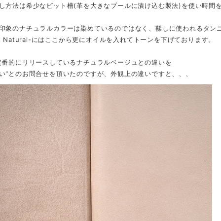
し方法は希少なピット槽(革を大きなプールに漬け込む製法)を使い時間
印象のナチュラルカラーは染めているのではなく、鞣しに使われるタンニ
i pit Natural-にはここから更にオイルを入れてトーンを下げております。
定番的にリリースしているナチュラルベージュとの違いを
い"とのお問合せを頂いたのですが、外観上の違いですと、、、