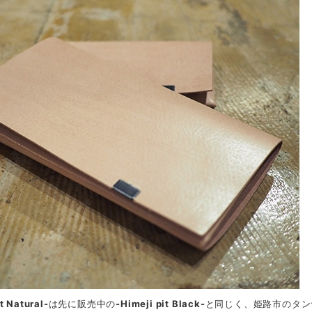
t Natural-
は先に販売中の
-Himeji pit Black-
と同じく、姫路市のタン