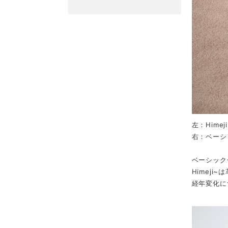
左：Himeji 
右：ベーシ
ベーシック
Himej
経年変化に