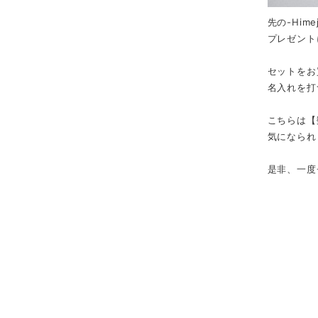
先の-Hime
プレゼント
セットをお
名入れを打
こちらは【
気になられ
是非、一度