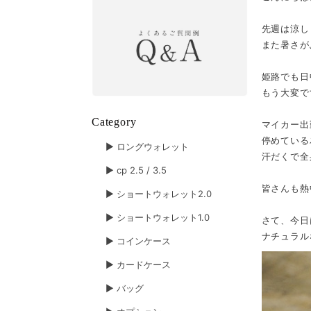
先週は涼し
また暑さが
姫路でも日
もう大変で
Category
マイカー出
停めている
▶︎ ロングウォレット
汗だくで全
▶︎ cp 2.5 / 3.5
皆さんも熱
▶︎ ショートウォレット2.0
▶︎ ショートウォレット1.0
さて、今日
ナチュラル
▶︎ コインケース
▶︎ カードケース
▶︎ バッグ