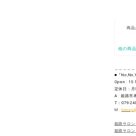
＿＿＿＿＿
■
『No
,
No
,
Open : 15:
 : 
定休日
月
A : 
姫路市
T
：
079-24
M : 
himeji
姫路サロン I
姫路サロン T