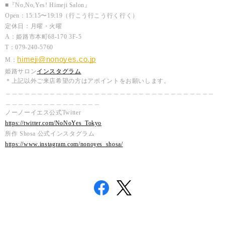
■『No,No,Yes! Himeji Salon』
Open：15:15〜19:19（行こう行こう行く行く）
定休日：月曜・火曜
A：姫路市本町68-170 3F-5
T：079-240-5760
himeji@nonoyes.co.jp
M：
姫路サロン
インスタグラム
＊上記以外ご来店希望の方はアポイントをお願いします。
＿＿＿＿＿＿＿＿＿＿＿＿＿＿＿＿＿＿＿＿＿＿＿＿＿＿＿＿＿＿＿＿＿
＿＿＿＿＿＿＿＿＿＿＿＿＿＿＿
ノーノーイエス公式Twitter
https://twitter.com/NoNoYes_Tokyo
所作 Shosa 公式インスタグラム
https://www.instagram.com/nonoyes_shosa/