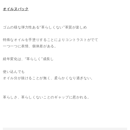
オイルヌバック
ゴムの様な弾力性ある“革らしくない”革質が楽しめ
特殊なオイルを手塗りすることによりコントラストがでて
一つ一つに表情、個体差がある。
経年変化は、“革らしく”成長し
使い込んでも
オイル分が抜けることが無く、柔らかくなり過ぎない。
革らしさ、革らしくないことのギャップに惹かれる。