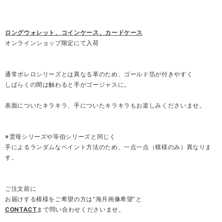
ロングウォレット、コインケース、カードケース
オンラインショップ限定にて入荷
通常ボレロシリーズとは異なる革のため、ゴールド箔が付きやすく
しばらくの間は触わると手がゴージャスに。
表面についたキラキラ、手についたキラキラもお楽しみくださいませ。
※雲母シリーズや等伯シリーズと同じく
手によるランダムなペイント方法のため、一点一点（模様のみ）異なりま
す。
ご注文前に
お届けする模様をご希望の方は“海月画像希望”と
CONTACT
まで問い合わせくださいませ。