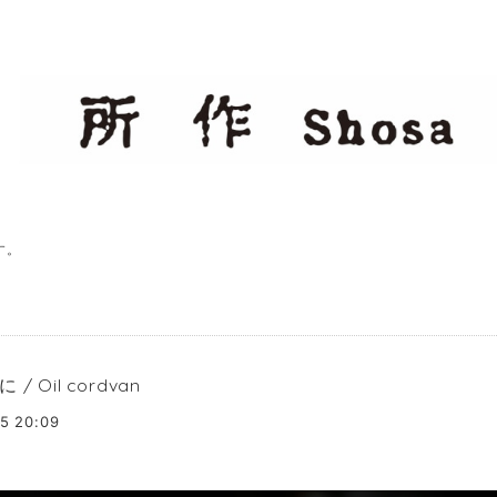
す。
/ Oil cordvan
5 20:09