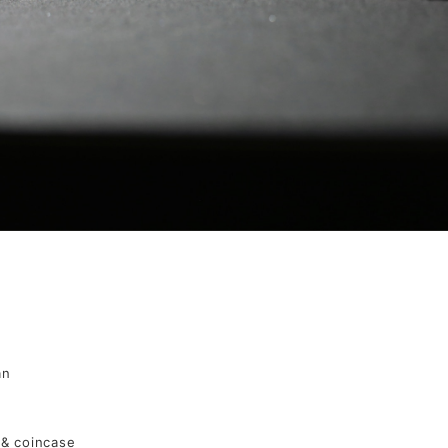
an
 & coincase