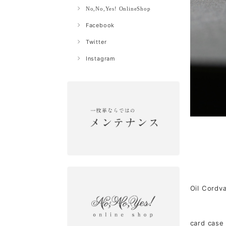
No,No,Yes! OnlineShop
Facebook
Twitter
Instagram
Oil Cordv
card case