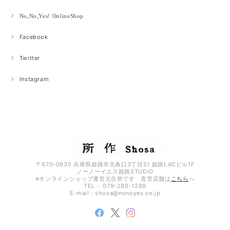
No,No,Yes! OnlineShop
Facebook
Twitter
Instagram
〒670-0935 兵庫県姫路市北条口3丁目51 姫路LACビル1F
ノーノーイエス姫路STUDIO
※オンラインショップ運営元住所です 直営店舗は
こちら
へ
TEL： 079-280-1269
E-mail：
shosa@nonoyes.co.jp