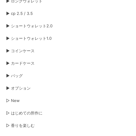
▶︎ ロングウォレット
▶︎ cp 2.5 / 3.5
ベーシック ロングウォレット
キャメル
2026/06/15
▶︎ ショートウォレット2.0
▶︎ ショートウォレット1.0
注文の翌日に手元に届きました。すぐに使いたかったのでこれはとても嬉し
いです。 革の手触りもよく、お金やカードの出し入れもしやすかったで
す。 とても良い財布だと思いました。長く愛用させていただきますね😊
▶︎ コインケース
▶︎ カードケース
ボレロ ロングウォレット ブラック×シルバー&シルバー×ブラック
ブラック（表）×シルバー箔（裏）
▶︎ バッグ
2026/06/06
▶︎ オプション
長年使用したショートウォレット1.0 ブラック‪✕‬オーロラから買換えです 今
回はブラック‪✕‬シルバーで表裏共に経年変化が楽しめそう 永く愛用させて頂
▷ New
きます
▷ はじめての所作に
オイルヌバック ショートウォレット2.0
▷ 香りを楽しむ
グレー
2026/05/20