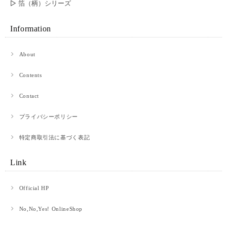
▷ 箔（柄）シリーズ
彼の誕生日プレゼントに購入しました。とっても喜んで暮れて、嬉しかった
です。 お財布ももちろん良いのですが、梱包がとても素敵でした。プレゼ
Information
ント包装にして良かったです。ありがとうございました。
About
赤提灯に誘われて。 ロングウォレット
Contents
2026/05/07
Contact
購入して1年ちょっと使いました。 革×和紙というもの珍しさで購入しまし
プライバシーポリシー
た。 使っているうちに馴染む革製品のよさと、和紙のほつれ(？)がいいアジ
を出しています。 買い換える時はまたべつのものを試してみようと思いま
す。 値段以上にとても満足しています。
特定商取引法に基づく表記
Link
【オンラインショップ限定】青竜 ロングウォレット 青竜×ブラック
2026/04/28
Official HP
プレゼント用に購入させて頂きました!相手も喜んでくれて嬉しかったです·͜·
No,No,Yes! OnlineShop
かっこいいデザインです!