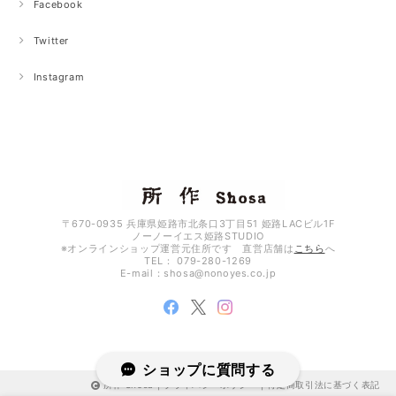
Facebook
Twitter
ネオン cp 3.5
ピンク×グリーン
2026/04/27
Instagram
オイルヌバック ショートウォレット1.0 ブラック、ネイビー、グレー
ネイビー
2026/04/19
〒670-0935 兵庫県姫路市北条口3丁目51 姫路LACビル1F
ノーノーイエス姫路STUDIO
Aurora ショートウォレット2.0 ブラック×オーロラ
※オンラインショップ運営元住所です 直営店舗は
こちら
へ
ブラック（表）×オーロラ箔（裏）
TEL： 079-280-1269
2026/04/19
E-mail：
shosa@nonoyes.co.jp
彼女へのプレゼントに購入しました。まず、表面の上質なブラックレザーの
質感が素晴らしく、深い黒が40代の大人が持つのに相応しい気品を感じさ
せてくれます。そして財布を開いた瞬間に現れるオーロラのプリント！この
鮮やかさと、「所作」ならではのコンセプトが唯一無二で、一瞬で心を鷲掴
みにされました。 ​オプションの刻印も非常に丁寧な仕上がりで、オリジナル
ショップに質問する
感がしっかり出るのでギフトには絶対におすすめです。ラッピングも黒を基
所作 Shosa |
プライバシーポリシー
|
特定商取引法に基づく表記
調としたハイセンスなもので、商品を魅力的に引き立ててくれました。手渡