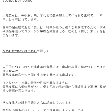
2026/01/01 00:00
天然皮革は、牛や豚、馬、羊などの皮を加工して作られる素材で、「本
革」とも呼ばれています。
食用の副産物である「皮」は、時間が経つと硬くなり腐敗するため、樹液
や薬品を使ってコラーゲン繊維を結合させる「なめし（鞣し）加工」をお
こないます。
なめしについてはこちら
で詳しく
人工的につくられた合成皮革の製品には、素材の表面に傷がつくことはあ
りませんが
天然皮革は私たちと同じ生き物を元とする素材です。
ひとりひとり皮膚の特徴や性格が異なるように
天然皮革にも個体差があり、傷や毛穴の見た目から伸縮性まで革1枚1枚が
持つ表情が異なります。
そんな生きた証を用語とともに紹介しております。
革製品の魅力のひとつ、としてご理解賜りますと幸いです。