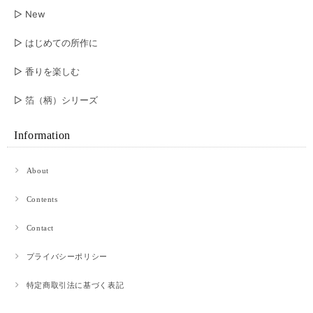
回はブラック‪✕‬シルバーで表裏共に経年変化が楽しめそう 永く愛用させて頂
▷ New
きます
▷ はじめての所作に
オイルヌバック ショートウォレット2.0
▷ 香りを楽しむ
グレー
2026/05/20
▷ 箔（柄）シリーズ
彼の誕生日プレゼントに購入しました。とっても喜んで暮れて、嬉しかった
です。 お財布ももちろん良いのですが、梱包がとても素敵でした。プレゼ
Information
ント包装にして良かったです。ありがとうございました。
About
赤提灯に誘われて。 ロングウォレット
Contents
2026/05/07
Contact
購入して1年ちょっと使いました。 革×和紙というもの珍しさで購入しまし
プライバシーポリシー
た。 使っているうちに馴染む革製品のよさと、和紙のほつれ(？)がいいアジ
を出しています。 買い換える時はまたべつのものを試してみようと思いま
す。 値段以上にとても満足しています。
特定商取引法に基づく表記