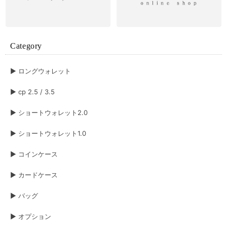
Aurora ロングウォレット ブラック×オーロラ
Category
2026/06/27
▶︎ ロングウォレット
▶︎ cp 2.5 / 3.5
ベーシック ロングウォレット
キャメル
2026/06/15
▶︎ ショートウォレット2.0
▶︎ ショートウォレット1.0
注文の翌日に手元に届きました。すぐに使いたかったのでこれはとても嬉し
いです。 革の手触りもよく、お金やカードの出し入れもしやすかったで
す。 とても良い財布だと思いました。長く愛用させていただきますね😊
▶︎ コインケース
▶︎ カードケース
ボレロ ロングウォレット ブラック×シルバー&シルバー×ブラック
ブラック（表）×シルバー箔（裏）
▶︎ バッグ
2026/06/06
▶︎ オプション
長年使用したショートウォレット1.0 ブラック‪✕‬オーロラから買換えです 今