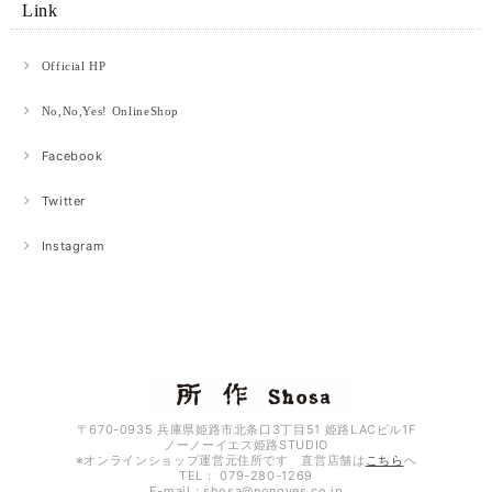
Link
【オンラインショップ限定】青竜 ロングウォレット 青竜×ブラック
2026/04/28
Official HP
プレゼント用に購入させて頂きました!相手も喜んでくれて嬉しかったです·͜·
No,No,Yes! OnlineShop
かっこいいデザインです!
Facebook
Twitter
ネオン cp 3.5
ピンク×グリーン
2026/04/27
Instagram
オイルヌバック ショートウォレット1.0 ブラック、ネイビー、グレー
ネイビー
2026/04/19
〒670-0935 兵庫県姫路市北条口3丁目51 姫路LACビル1F
ノーノーイエス姫路STUDIO
Aurora ショートウォレット2.0 ブラック×オーロラ
※オンラインショップ運営元住所です 直営店舗は
こちら
へ
ブラック（表）×オーロラ箔（裏）
TEL： 079-280-1269
2026/04/19
E-mail：
shosa@nonoyes.co.jp