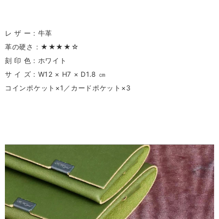
レ ザ ー : 牛革
革の硬さ : ★★★★☆
刻 印 色 : ホワイト
サ イ ズ : W12 × H7 × D1.8 ㎝
コインポケット×1／カードポケット×3