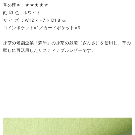
革の硬さ：★★★★☆
刻 印 色 : ホワイト
サ イ ズ ：W12 × H7 × D1.8 ㎝
コインポケット×1／カードポケット×3
抹茶の老舗企業「森半」の抹茶の残渣（ざんさ）を使用し、革の
鞣しに再活用したサスティナブルレザーです。