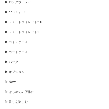
▶︎ ロングウォレット
▶︎ cp 2.5 / 3.5
ベーシック ロングウォレット
キャメル
2026/06/15
▶︎ ショートウォレット2.0
▶︎ ショートウォレット1.0
注文の翌日に手元に届きました。すぐに使いたかったのでこれはとても嬉し
いです。 革の手触りもよく、お金やカードの出し入れもしやすかったで
す。 とても良い財布だと思いました。長く愛用させていただきますね😊
▶︎ コインケース
▶︎ カードケース
ボレロ ロングウォレット ブラック×シルバー&シルバー×ブラック
ブラック（表）×シルバー箔（裏）
▶︎ バッグ
2026/06/06
▶︎ オプション
長年使用したショートウォレット1.0 ブラック‪✕‬オーロラから買換えです 今
回はブラック‪✕‬シルバーで表裏共に経年変化が楽しめそう 永く愛用させて頂
▷ New
きます
▷ はじめての所作に
オイルヌバック ショートウォレット2.0
▷ 香りを楽しむ
グレー
2026/05/20