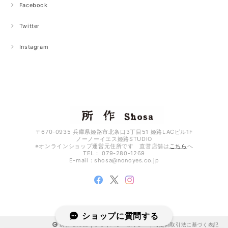
Facebook
Twitter
ネオン cp 3.5
ピンク×グリーン
2026/04/27
Instagram
オイルヌバック ショートウォレット1.0 ブラック、ネイビー、グレー
ネイビー
2026/04/19
〒670-0935 兵庫県姫路市北条口3丁目51 姫路LACビル1F
ノーノーイエス姫路STUDIO
Aurora ショートウォレット2.0 ブラック×オーロラ
※オンラインショップ運営元住所です 直営店舗は
こちら
へ
ブラック（表）×オーロラ箔（裏）
TEL： 079-280-1269
2026/04/19
E-mail：
shosa@nonoyes.co.jp
彼女へのプレゼントに購入しました。まず、表面の上質なブラックレザーの
質感が素晴らしく、深い黒が40代の大人が持つのに相応しい気品を感じさ
せてくれます。そして財布を開いた瞬間に現れるオーロラのプリント！この
鮮やかさと、「所作」ならではのコンセプトが唯一無二で、一瞬で心を鷲掴
みにされました。 ​オプションの刻印も非常に丁寧な仕上がりで、オリジナル
ショップに質問する
感がしっかり出るのでギフトには絶対におすすめです。ラッピングも黒を基
所作 Shosa |
プライバシーポリシー
|
特定商取引法に基づく表記