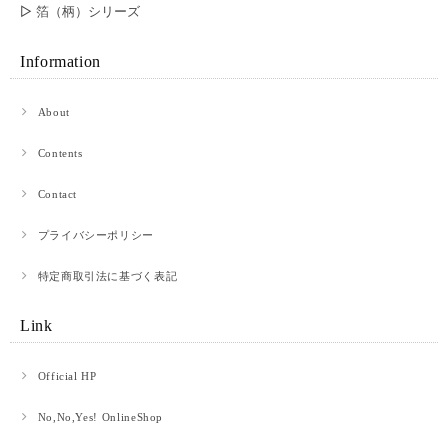
▷ 箔（柄）シリーズ
彼の誕生日プレゼントに購入しました。とっても喜んで暮れて、嬉しかった
です。 お財布ももちろん良いのですが、梱包がとても素敵でした。プレゼ
Information
ント包装にして良かったです。ありがとうございました。
About
赤提灯に誘われて。 ロングウォレット
Contents
2026/05/07
Contact
購入して1年ちょっと使いました。 革×和紙というもの珍しさで購入しまし
プライバシーポリシー
た。 使っているうちに馴染む革製品のよさと、和紙のほつれ(？)がいいアジ
を出しています。 買い換える時はまたべつのものを試してみようと思いま
す。 値段以上にとても満足しています。
特定商取引法に基づく表記
Link
【オンラインショップ限定】青竜 ロングウォレット 青竜×ブラック
2026/04/28
Official HP
プレゼント用に購入させて頂きました!相手も喜んでくれて嬉しかったです·͜·
No,No,Yes! OnlineShop
かっこいいデザインです!