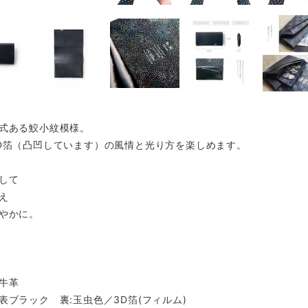
式ある鮫小紋模様。
D箔（凸凹しています）の風情と光り方を楽しめます。
して
え
やかに。
牛革
表ブラック 裏:玉虫色／3D箔(フィルム)