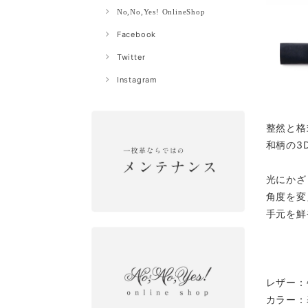
No,No,Yes! OnlineShop
Facebook
Twitter
Instagram
整然と格
和柄の3
光にかざ
角度を変
手元を鮮
レザー：
カラー：