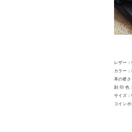
レザー：
カラー：
革の硬さ
刻 印 色
サイズ：W1
コインポ