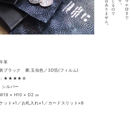
牛革
表ブラック 裏:玉虫色／3D箔(フィルム)
：★★★★☆
 : シルバー
9 × H10 × D2 ㎝
ケット×1／お札入れ×1／カードスリット×8