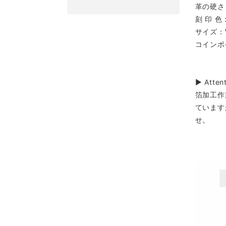
革の硬さ
刻 印 色
サイズ：W1
コインポ
▶︎ Atten
箔加工作
ています
せ。