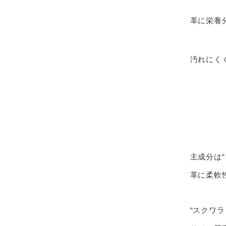
革に栄養
汚れにく
主成分は“
革に柔軟
“スクワラ