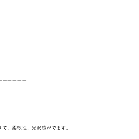
ーーーーーー
きて、柔軟性、光沢感がでます。