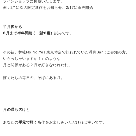
ラインショップに掲載いたします。
例 : 2/1に次の限定新作をお知らせ、2/17に販売開始
半月後から
6月まで半年間続く（計6度）
試みです。
その昔、弊社No No,Yes!東京本店で行われていた満月Bar（ご存知の方、
いらっしゃいますか？）のような
月と関係がある？月が好きなわれわれ。
ぼくたちの毎日の、そばにある月。
月の満ち欠け
と
あなたの
手元で輝く
所作をお楽しみいただければ幸いです。