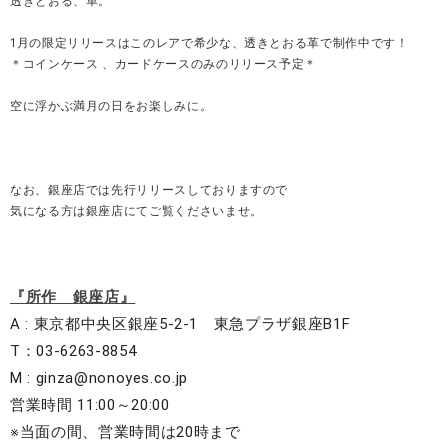
透きとおる、革。
1月の限定リリースはこのレアで希少な、透きとおる革で制作中です！
＊コインケース 、カードケースのみのリリース予定＊
空に浮かぶ満月の日をお楽しみに。
なお、銀座店では先行リリースしておりますので
気になる方は銀座店にてご覧くださいませ。
『所作　銀座店』
A : 東京都中央区銀座5-2-1　東急プラザ銀座B1F

T：03-6263-8854

M : 
ginza@nonoyes.co.jp
営業時間 
11:00
～
20:00
※当面の間、営業時間は20時まで