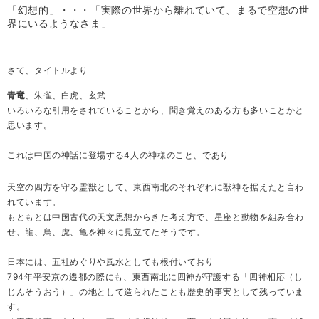
「幻想的」・・・「実際の世界から離れていて、まるで空想の世
界にいるようなさま」
さて、タイトルより
青竜
、朱雀、白虎、玄武
いろいろな引用をされていることから、聞き覚えのある方も多いことかと
思います。
これは中国の神話に登場する4人の神様のこと、であり
天空の四方を守る霊獣として、東西南北のそれぞれに獣神を据えたと言わ
れています。
もともとは中国古代の天文思想からきた考え方で、星座と動物を組み合わ
せ、龍、鳥、虎、亀を神々に見立てたそうです。
日本には、五社めぐりや風水としても根付いており
794年平安京の遷都の際にも、東西南北に四神が守護する「四神相応（し
じんそうおう）」の地として造られたことも歴史的事実として残っていま
す。