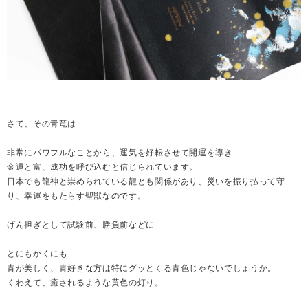
さて、その青竜は
非常にパワフルなことから、運気を好転させて開運を導き
金運と富、成功を呼び込むと信じられています。
日本でも龍神と崇められている龍とも関係があり、災いを振り払って守
り、幸運をもたらす聖獣なのです。
げん担ぎとして試験前、勝負前などに
とにもかくにも
青が美しく、青好きな方は特にグッとくる青色じゃないでしょうか。
くわえて、癒されるような黄色の灯り。