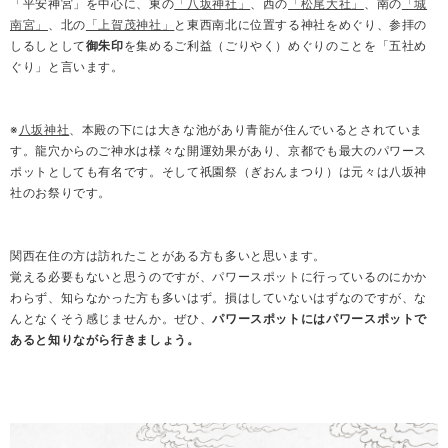
「平安神宮」を中心に、東の
「八坂神社」
、西の
「松尾大社」
、南の
「城
南宮」
、北の
「上賀茂神社」
と東西南北に位置する神社をめぐり、参拝の
しるしとして
御朱印
を集めるご利益（ごりやく）めぐりのことを「五社め
ぐり」と言います。
※
八坂神社
、本殿の下には大きな池があり青龍が住んでいるとされていま
す。龍穴からのご神水は様々な開運効果があり、京都でも最大のパワース
ポットとしても有名です。そして祇園祭（ぎおんまつり）は元々は八坂神
社のお祭りです。
関西在住の方は訪れたことがある方も多いと思います。
覚える必要もないと思うのですが、パワースポットに行っているのにかか
わらず、知らなかった方も多いはず。損はしていないはずなのですが、な
んとなくそう感じませんか。ぜひ、
パワースポットにはパワースポットで
あると知りながら行きましょう。