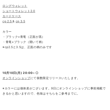
ロングウォレット
ショートウォレット2.0
カードケース
cp 2.5
&
cp 3.5
カラー
・ブラック×青竜（正面が黒）
・青竜×ブラック（開いて柄）
※cp2.5と3.5は、正面の柄のみです
10月10日(月) 20:00~ 🌕
オンラインショップ
にて個数限定リリースいたします。
※カラーには個体差がございます。9日にオンラインショップに事前掲載で
きるかと思いますので、色味はそちらをご参考までに。