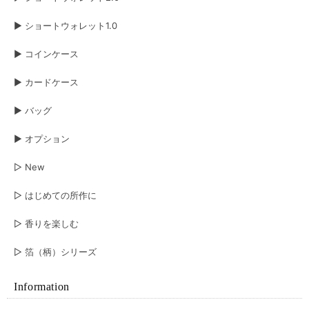
▶︎ ショートウォレット1.0
注文の翌日に手元に届きました。すぐに使いたかったのでこれはとても嬉し
いです。 革の手触りもよく、お金やカードの出し入れもしやすかったで
す。 とても良い財布だと思いました。長く愛用させていただきますね😊
▶︎ コインケース
▶︎ カードケース
ボレロ ロングウォレット ブラック×シルバー&シルバー×ブラック
ブラック（表）×シルバー箔（裏）
▶︎ バッグ
2026/06/06
▶︎ オプション
長年使用したショートウォレット1.0 ブラック‪✕‬オーロラから買換えです 今
回はブラック‪✕‬シルバーで表裏共に経年変化が楽しめそう 永く愛用させて頂
▷ New
きます
▷ はじめての所作に
オイルヌバック ショートウォレット2.0
▷ 香りを楽しむ
グレー
2026/05/20
▷ 箔（柄）シリーズ
彼の誕生日プレゼントに購入しました。とっても喜んで暮れて、嬉しかった
です。 お財布ももちろん良いのですが、梱包がとても素敵でした。プレゼ
Information
ント包装にして良かったです。ありがとうございました。