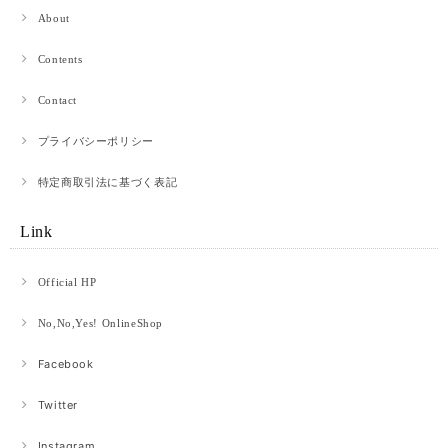
About
赤提灯に誘われて。 ロングウォレット
Contents
2026/05/07
Contact
購入して1年ちょっと使いました。 革×和紙というもの珍しさで購入しまし
プライバシーポリシー
た。 使っているうちに馴染む革製品のよさと、和紙のほつれ(？)がいいアジ
を出しています。 買い換える時はまたべつのものを試してみようと思いま
す。 値段以上にとても満足しています。
特定商取引法に基づく表記
Link
【オンラインショップ限定】青竜 ロングウォレット 青竜×ブラック
2026/04/28
Official HP
プレゼント用に購入させて頂きました!相手も喜んでくれて嬉しかったです·͜·
No,No,Yes! OnlineShop
かっこいいデザインです!
Facebook
Twitter
ネオン cp 3.5
ピンク×グリーン
2026/04/27
Instagram