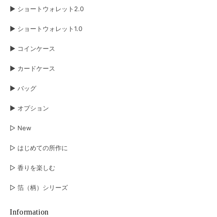
キャメル
2026/06/15
▶︎ ショートウォレット2.0
▶︎ ショートウォレット1.0
注文の翌日に手元に届きました。すぐに使いたかったのでこれはとても嬉し
いです。 革の手触りもよく、お金やカードの出し入れもしやすかったで
す。 とても良い財布だと思いました。長く愛用させていただきますね😊
▶︎ コインケース
▶︎ カードケース
ボレロ ロングウォレット ブラック×シルバー&シルバー×ブラック
ブラック（表）×シルバー箔（裏）
▶︎ バッグ
2026/06/06
▶︎ オプション
長年使用したショートウォレット1.0 ブラック‪✕‬オーロラから買換えです 今
回はブラック‪✕‬シルバーで表裏共に経年変化が楽しめそう 永く愛用させて頂
▷ New
きます
▷ はじめての所作に
オイルヌバック ショートウォレット2.0
▷ 香りを楽しむ
グレー
2026/05/20
▷ 箔（柄）シリーズ
彼の誕生日プレゼントに購入しました。とっても喜んで暮れて、嬉しかった
です。 お財布ももちろん良いのですが、梱包がとても素敵でした。プレゼ
Information