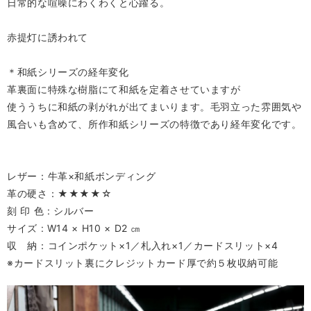
日常的な喧噪にわくわくと心躍る。
赤提灯に誘われて
＊和紙シリーズの経年変化
革裏面に特殊な樹脂にて和紙を定着させていますが
使ううちに和紙の剥がれが出てまいります。毛羽立った雰囲気や
風合いも含めて、所作和紙シリーズの特徴であり経年変化です。
レザー：牛革×和紙ボンディング
革の硬さ：★★★★☆
刻 印 色 : シルバー
サイズ : W14 × H10 × D2 ㎝
収 納：コインポケット×1／札入れ×1／カードスリット×4
※カードスリット裏にクレジットカード厚で約５枚収納可能