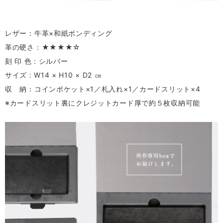
レザー：牛革×和紙ボンディング
革の硬さ：★★★★☆
刻 印 色 : シルバー
サイズ : W14 × H10 × D2 ㎝
収 納：コインポケット×1／札入れ×1／カードスリット×4
※カードスリット裏にクレジットカード厚で約５枚収納可能