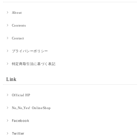
ント包装にして良かったです。ありがとうございました。
About
赤提灯に誘われて。 ロングウォレット
Contents
2026/05/07
Contact
購入して1年ちょっと使いました。 革×和紙というもの珍しさで購入しまし
プライバシーポリシー
た。 使っているうちに馴染む革製品のよさと、和紙のほつれ(？)がいいアジ
を出しています。 買い換える時はまたべつのものを試してみようと思いま
す。 値段以上にとても満足しています。
特定商取引法に基づく表記
Link
【オンラインショップ限定】青竜 ロングウォレット 青竜×ブラック
2026/04/28
Official HP
プレゼント用に購入させて頂きました!相手も喜んでくれて嬉しかったです·͜·
No,No,Yes! OnlineShop
かっこいいデザインです!
Facebook
Twitter
ネオン cp 3.5
ピンク×グリーン